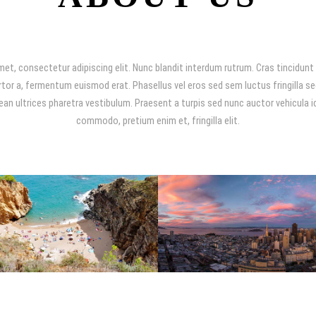
et, consectetur adipiscing elit. Nunc blandit interdum rutrum. Cras tincidunt r
ortor a, fermentum euismod erat. Phasellus vel eros sed sem luctus fringilla se
n ultrices pharetra vestibulum. Praesent a turpis sed nunc auctor vehicula id 
commodo, pretium enim et, fringilla elit.