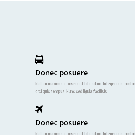
Donec posuere
Nullam maximus consequat bibendum. Integer euismod i
orci quis tempus. Nunc sed ligula facilisis
Donec posuere
Nullam maximus consequat bibendum. Integer euismod i