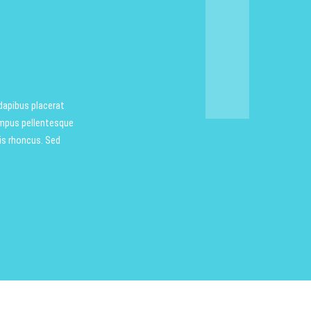
T
dapibus placerat
empus pellentesque
lis rhoncus. Sed