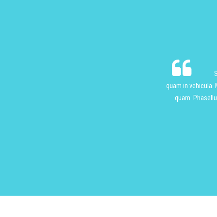
S
quam in vehicula.
quam. Phasellus