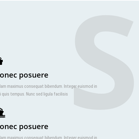
S
onec posuere
lam maximus consequat bibendum. Integer euismod in
i quis tempus. Nunc sed ligula facilisis
onec posuere
lam maximus consequat bibendum. Integer euismod in